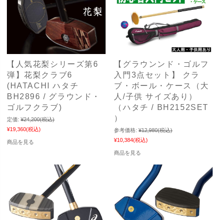
【人気花梨シリーズ第6
【グラウンンド・ゴルフ
弾】花梨クラブ6
入門3点セット】 クラ
(HATACHI ハタチ
ブ・ボール・ケース（大
BH2896 / グラウンド・
人/子供 サイズあり）
ゴルフクラブ)
（ハタチ / BH2152SET
）
定価:
¥24,200
(税込)
¥19,360
(税込)
参考価格:
¥12,980
(税込)
¥10,384
(税込)
商品を見る
商品を見る