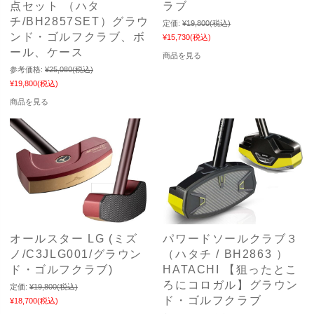
点セット （ハタ
ラブ
チ/BH2857SET）グラウ
定価:
¥19,800
(税込)
ンド・ゴルフクラブ、ボ
¥15,730
(税込)
ール、ケース
商品を見る
参考価格:
¥25,080
(税込)
¥19,800
(税込)
商品を見る
オールスター LG (ミズ
パワードソールクラブ３
ノ/C3JLG001/グラウン
（ハタチ / BH2863 ）
ド・ゴルフクラブ)
HATACHI 【狙ったとこ
ろにコロガル】グラウン
定価:
¥19,800
(税込)
ド・ゴルフクラブ
¥18,700
(税込)