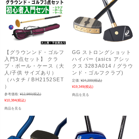
【グラウンンド・ゴルフ
GG ストロングショット
入門3点セット】 クラ
ハイパー (asics アシッ
ブ・ボール・ケース（大
クス 3283A014 / グラウ
人/子供 サイズあり）
ンド・ゴルフクラブ)
（ハタチ / BH2152SET
定価:
¥24,200
(税込)
）
¥19,349
(税込)
参考価格:
¥12,980
(税込)
商品を見る
¥10,384
(税込)
商品を見る