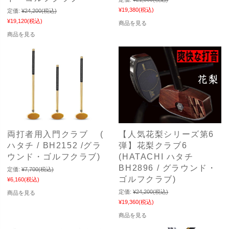
¥19,380
(税込)
定価:
¥24,200
(税込)
¥19,120
(税込)
商品を見る
商品を見る
両打者用入門クラブ (
【人気花梨シリーズ第6
ハタチ / BH2152 /グラ
弾】花梨クラブ6
ウンド・ゴルフクラブ)
(HATACHI ハタチ
BH2896 / グラウンド・
定価:
¥7,700
(税込)
ゴルフクラブ)
¥6,160
(税込)
定価:
¥24,200
(税込)
商品を見る
¥19,360
(税込)
商品を見る