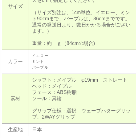
ズをcmで指定してください。
サイズ
（サイズ別注は、1cm単位、イエロー、ミン
ト90
cm
まで、パープルは、86
cmまでです。
通常の発送日より、数日かかる場合がござい
ます。）
重量：約 ｇ（84cmの場合)
イエロー
カラー
ミント
パープル
シャフト：メイプル φ19mm ストレート
ヘッド：メイプル
フェース：
ABS樹脂
素材
ソール：真鍮
グリップ仕様：選択 ウェーブパターグリッ
プ、2WAYグリップ
生産地
日本