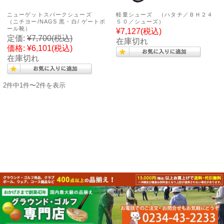
ニューゲットスパークシューズ
軽量シューズ （ハタチ／ＢＨ２４
（ニチヨー/NAGS 黒・白/ ゲートボ
５０／シューズ）
ール靴）
¥7,127
(税込)
定価:
¥7,700
(税込)
在庫切れ
価格:
¥6,101
(税込)
在庫切れ
2件中1件〜2件を表示