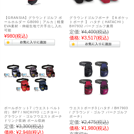
【GRANSIA】グラウンドゴルフ ボ
グラウンドゴルフポーチ 【８ポケッ
ールホルダー GB090｜アルカ｜軽量
トポーチ 】 ハタチ ( HATACHI )
EVA素材・伸縮生地で片手出し入れ
BH7932 パークゴルフ兼用
可能
定価:
¥4,400
(税込)
¥980
(税込)
価格:
¥3,517
(税込)
ボールポケット7（ウエストベルト
ウエストポーチ3 (ハタチ / BH7903
付） BP7 / NICHIYO（ニチヨー）
/ グラウンド・ゴルフ パークゴルフ
グラウンド・ゴルフウエストポーチ
ポーチ）
ドリンク収納 ボール収納
定価:
¥2,475
(税込)
定価:
¥3,300
(税込)
価格:
¥1,980
(税込)
価格:
¥2,948
(税込)