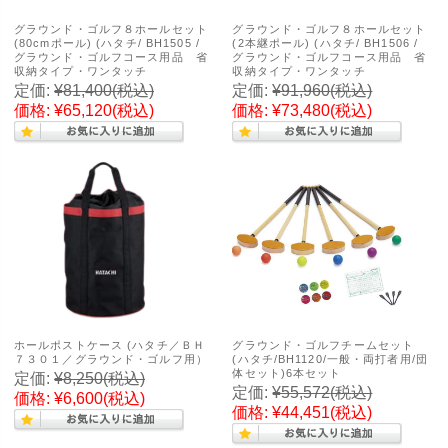
グラウンド・ゴルフ８ホールセット
グラウンド・ゴルフ８ホールセット
(80cmポール) (ハタチ/ BH1505 /
(2本継ポール) (ハタチ/ BH1506 /
グラウンド・ゴルフコース用品 省
グラウンド・ゴルフコース用品 省
収納タイプ・ワンタッチ
収納タイプ・ワンタッチ
定価:
¥81,400
(税込)
定価:
¥91,960
(税込)
価格:
¥65,120
(税込)
価格:
¥73,480
(税込)
ホールポストケース (ハタチ／ＢＨ
グラウンド・ゴルフチームセット
７３０１／グラウンド・ゴルフ用）
(ハタチ/BH1120/一般・両打者用/団
体セット)6本セット
定価:
¥8,250
(税込)
定価:
¥55,572
(税込)
価格:
¥6,600
(税込)
価格:
¥44,451
(税込)