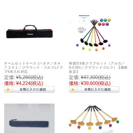
チームセットケース (ハタチ／ＢＨ
両面打6色クラブセット（アルカ／
７２０１／グラウンド・ゴルフ)クラ
GC391／グラウンドゴルフ）【価格
ブ6本入れ対応
改定】
定価:
¥5,280
(税込)
定価:
¥47,300
(税込)
価格:
¥4,224
(税込)
価格:
¥39,600
(税込)