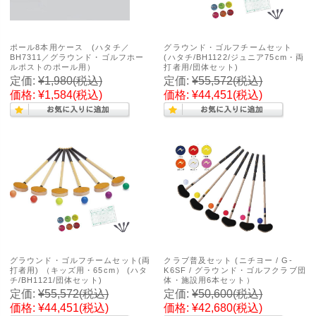
ポール8本用ケース (ハタチ／
グラウンド・ゴルフチームセット
BH7311／グラウンド・ゴルフホー
(ハタチ/BH1122/ジュニア75cm・両
ルポストのポール用）
打者用/団体セット)
定価:
¥1,980
(税込)
定価:
¥55,572
(税込)
価格:
¥1,584
(税込)
価格:
¥44,451
(税込)
グラウンド・ゴルフチームセット(両
クラブ普及セット (ニチヨー / G-
打者用) （キッズ用・65cm） (ハタ
K6SF / グラウンド・ゴルフクラブ団
チ/BH1121/団体セット)
体・施設用6本セット）
定価:
¥55,572
(税込)
定価:
¥50,600
(税込)
価格:
¥44,451
(税込)
価格:
¥42,680
(税込)