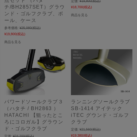
点セット （ハタ
定価:
¥19,800
(税込)
チ/BH2857SET）グラウ
¥18,700
(税込)
ンド・ゴルフクラブ、ボ
商品を見る
ール、ケース
参考価格:
¥25,080
(税込)
¥19,800
(税込)
商品を見る
パワードソールクラブ３
ランニングソールクラブ
（ハタチ / BH2863 ）
SB-1414 アイテック
HATACHI 【狙ったとこ
iTEC グウンド・ゴルフ
ろにコロガル】グラウン
クラブ
ド・ゴルフクラブ
定価:
¥21,560
(税込)
¥19,380
(税込)
定価:
¥24,200
(税込)