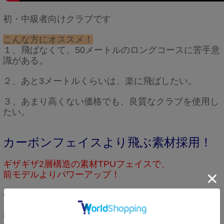
初・中級者向けクラブです
こんな方にオススメ！
１、飛ばなくて、50メートルのロングコースに苦手意
識がある。
２、あと3メートルくらいは、楽に飛ばしたい。
３、あまり高くない価格でも、良質なクラブを使用し
たい。
カーボンフェイスより飛ぶ素材採用！
ギザギザ2層構造の素材TPUフェイスで、
前モデルよりパワーアップ！
傷に強いTPU素材は、打感も優れる！
狙いやすいターゲットライン