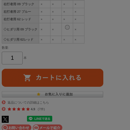
右打者用 09 ブラック
×
×
×
×
右打者用 27 ブルー
×
×
×
×
右打者用 62 レッド
×
×
×
×
◇ヒダリ用 09 ブラック
×
×
×
◇ヒダリ用 62レッド
×
×
×
×
数量:
本
返品についての詳細はこちら
4.9
(7件)