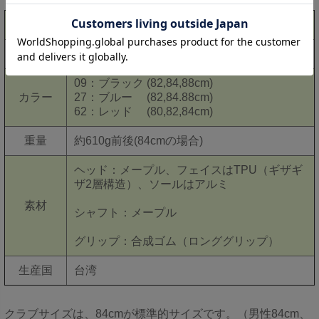
商品名
ストレートドライブクラブ2
品番
BH2857
09：ブラック (82,84,88cm)
カラー
27：ブルー (82,84.88cm)
62：レッド (80,82,84cm)
重量
約610g前後(84cmの場合)
ヘッド：メープル、フェイスはTPU（ギザギ
ザ2層構造）、ソールはアルミ
素材
シャフト：メープル
グリップ：合成ゴム（ロンググリップ）
生産国
台湾
クラブサイズは、84cmが標準的サイズです。（男性84cm、