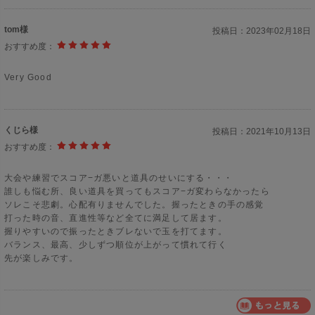
tom様
投稿日：
2023年02月18日
おすすめ度：
Very Good
くじら様
投稿日：
2021年10月13日
おすすめ度：
大会や練習でスコア−ガ悪いと道具のせいにする・・・
誰しも悩む所、良い道具を買ってもスコア−ガ変わらなかったら
ソレこそ悲劇。心配有りませんでした。握ったときの手の感覚
打った時の音、直進性等など全てに満足して居ます。
握りやすいので振ったときブレないで玉を打てます。
バランス、最高、少しずつ順位が上がって慣れて行く
先が楽しみです。