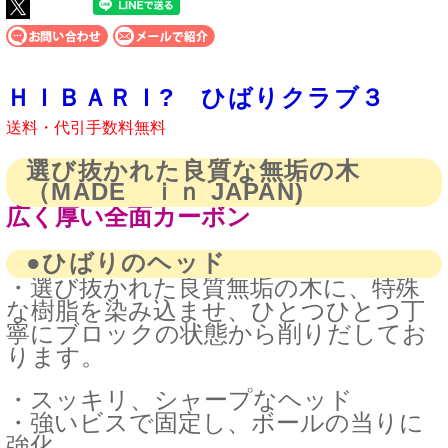
ＨＩＢＡＲＩ? ひばりクラブ３
送料・代引手数料無料
選び抜かれた良質な無垢の木
（MADE ｉｎ JAPAN)
広く厚い全面カーボン
●ひばりのヘッド
・選び抜かれた良質無垢の木に、特殊
な樹脂を染み込ませ、ひとつひとつ丁
寧にブロックの状態から削りだしてお
ります。
・スッキリ、シャープなヘッド
・強いビスで固定し、ボールの当りに
強化。