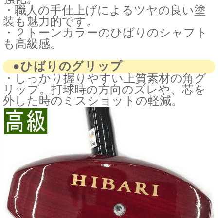
・職人の手仕上げによるツヤの良い塗
装も魅力的です。
・２トーンカラーのひばりのシャフト
も高級感。
●ひばりのグリップ
・しっかり握りやすい上質素材の角グ
リップ。打球時の方向のズレや、芯を
外した時のミスショットの軽減。