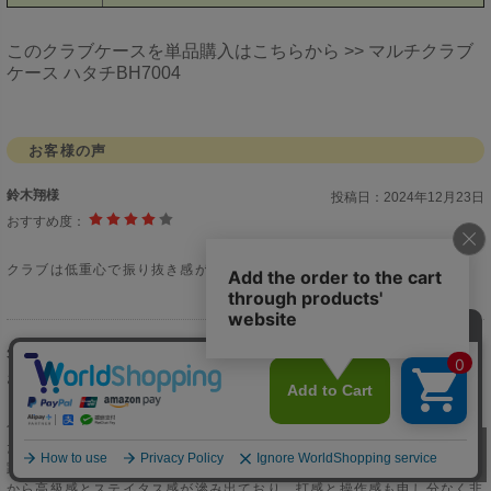
このクラブケースを単品購入はこちらから >>
マルチクラブ
ケース ハタチBH7004
お客様の声
鈴木翔様
投稿日：
2024年12月23日
おすすめ度：
クラブは低重心で振り抜き感がとても良い、慣れる迄少し時間がかかる
矢野ッチ様
投稿日：
2024年11月10日
おすすめ度：
今回の購入にあたりましては、御丁寧なるご対応ありがとうございまし
た。このパーシモンクラシック5は、以前より欲しいと思いながら注文を
躊躇しておりましたが、妻の「良いよ」との一言で直ぐ決めました。外観
から高級感とステイタス感が滲み出ており、打感と操作感も申し分なく非