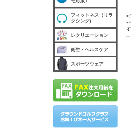
モ対策）
フィットネス（リラ
■
クシング)
■
レクリエーション
衛生・ヘルスケア
スポーツウェア