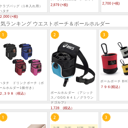
2,700 (+税)
2,879 (+税)
クラブバッグ（1本入れ用）
ハタチ
２,000 (+税)
人気ランキング ウエストポーチ＆ボールホルダー
ボールポーチ BH7
ハタチ ドリンクポーチ（ボ
７９６(税込）
ールホルダー1個付き）
ボールホルダー （アシック
２,３９８（税込）
ス／GGG８４１／グラウン
ドゴルフ）
1,728 (税込）