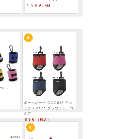
４,３９９(+税)
905
ボールポーチ GGG848 アシ
ックス asics グラウンド・ゴ
ルフ
８９６ （税込）