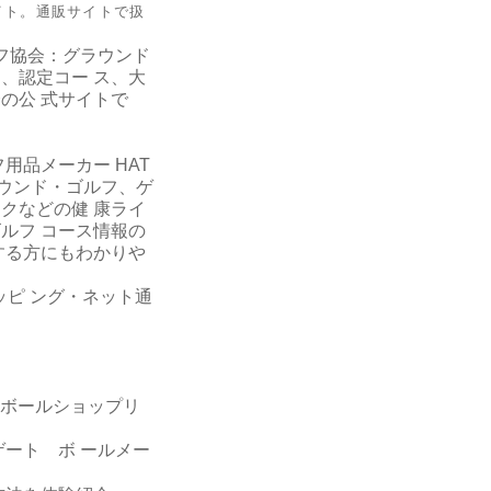
。通販サイトで扱
フ協会：
グラウンド
、認定コー ス、大
の公 式サイトで
フ用品メーカー
HAT
ウンド・ゴルフ、ゲ
クなどの健 康ライ
ルフ コース情報の
する方にもわかりや
ッピ ング・ネット通
ボールショップリ
ート ボ ールメー