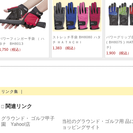
パワーグリップ
ストレッチ手袋 BH8080 ハタ
パワーフィンガー手袋 （ ハ
( BH8075 ) H
チ ＨＡＴＡＣＨＩ
タチ BH8013
チ)
1,383 (税込）
1,750（税込）
1,900 (税込）
リンク集 ｜
関連リンク
□
グラウンド・ ゴルフ甲子
当社のグラウンド・ゴルフ用 品
園 Yahoo!店
ョッピングサイト