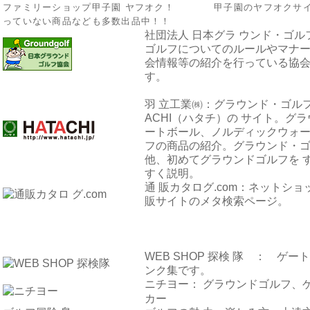
ファミリーショップ甲子園 ヤフオク！
甲子園のヤフオクサイト
っていない商品なども多数出品中！！
社団法人 日本グラ ウンド・ゴル
ゴルフについてのルールやマナー
会情報等の紹介を行っている協会
す。
羽 立工業㈱：グラウンド・ゴル
ACHI（ハタチ）の
サイト。グラ
ートボール、ノルディックウォー
フの商品の紹介。グラウンド・ゴ
他、初めてグラウンドゴルフを 
すく説明。
通 販カタログ.com：
ネットショ
販サイトのメタ検索ページ。
WEB SHOP 探検 隊 ：
ゲート
ンク集です。
ニチヨー：
グラウンドゴルフ、ゲ
カー