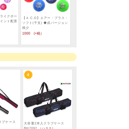
ライクボー
【Ａ.C.O】エアー・プラス・
ポイント配置
ソフト(干支) ◆戌バージョン
残少
1000 (+税）
ラブケース
大容量2本入クラブケース
BH7092 （ハタチ)