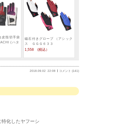
合皮指切手袋
磁石付きグローブ （アシック
ATACHI (ハタ
ス ＧＧＧ６３３
1,558 (税込）
2018.09.02
22:08
コメント (141)
に特化したヤフーシ