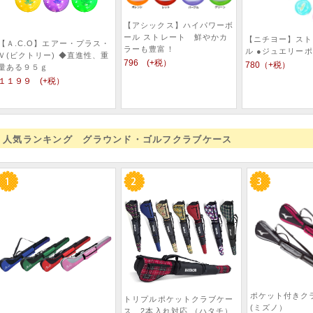
【アシックス】ハイパワーボ
ール ストレート 鮮やかカ
【ニチヨー】スト
【Ａ.C.O】エアー・プラス・
ラーも豊富！
ル ●ジュエリー
Ｖ(ビクトリー) ◆直進性、重
796 (+税）
780（+税）
量ある９５ｇ
１１９９ (+税）
人気ランキング グラウンド・ゴルフクラブケース
ポケット付きク
トリプルポケットクラブケー
(ミズノ）
ス 2本入れ対応 （ハタチ）