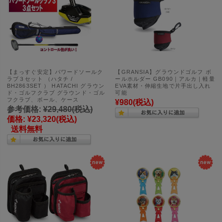
【まっすぐ安定】パワードソールク
【GRANSIA】グラウンドゴルフ ボ
ラブ３セット （ハタチ /
ールホルダー GB090｜アルカ｜軽量
BH2863SET ） HATACHI グラウン
EVA素材・伸縮生地で片手出し入れ
ド・ゴルフクラブ グラウンド・ゴル
可能
フクラブ、ボール、ケース
¥980
(税込)
参考価格:
¥29,480
(税込)
価格:
¥23,320
(税込)
送料無料