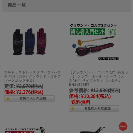
商品一覧
ウルトラストレッチグローブ (ハタ
【グラウンンド・ゴルフ入門3点セッ
チ / BH8028 / グラウンド・ゴルフ
ト】 クラブ・ボール・ケース（大
パークゴルフ手袋)
人/子供 サイズあり）（ハタチ /
BH2152SET ）
定価:
¥2,970
(税込)
参考価格:
¥12,980
(税込)
価格:
¥2,376
(税込)
価格:
¥10,384
(税込)
送料無料