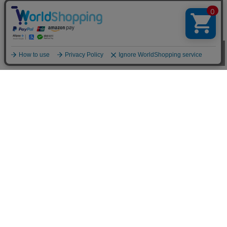
お買い物ガイド
■お支払い方法について
お支払いは、代金引換、クレジットカード、オンラインコンビ
ニ決済、後払い決済、郵便振替、銀行振込、ネットバンク決
済、電子マネー、楽天ID決済がご利用頂けます。(代金引換は
現金決済のみ)
詳しくはこちらをご参照下さい。