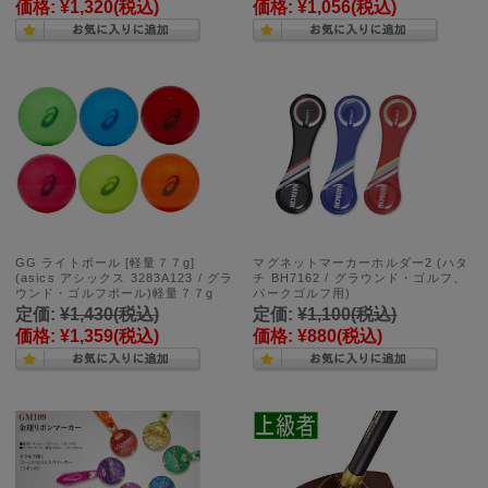
価格:
¥1,320
(税込)
価格:
¥1,056
(税込)
GG ライトボール [軽量７７g]
マグネットマーカーホルダー2 (ハタ
(asics アシックス 3283A123 / グラ
チ BH7162 / グラウンド・ゴルフ、
ウンド・ゴルフボール)軽量７７g
パークゴルフ用)
定価:
¥1,430
(税込)
定価:
¥1,100
(税込)
価格:
¥1,359
(税込)
価格:
¥880
(税込)