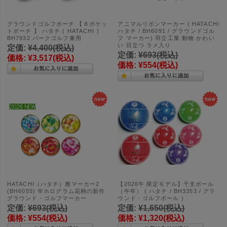
グラウンドゴルフポーチ 【８ポケッ
アニマルリボンマーカー ( HATACHI
トポーチ 】 ハタチ ( HATACHI )
ハタチ / BH6091 / グラウンドゴル
BH7932 パークゴルフ兼用
フ マーカー) 羽立工業 動物 かわい
い 目立つ ラメ入り
定価:
¥4,400
(税込)
定価:
¥693
(税込)
価格:
¥3,517
(税込)
価格:
¥554
(税込)
HATACHI（ハタチ）雅マーカー2
【2026午 限定モデル】干支ボール
(BH6055) 🌸ホログラム花柄の新作
（午年） ( ハタチ / BH3353 / グラ
グラウンド・ゴルフマーカー
ウンド・ゴルフボール )
定価:
¥693
(税込)
定価:
¥1,650
(税込)
価格:
¥554
(税込)
価格:
¥1,320
(税込)