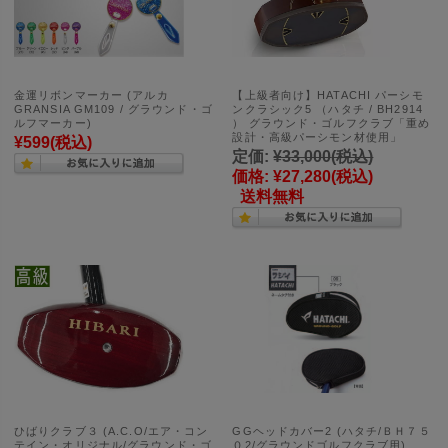
金運リボンマーカー (アルカ
【上級者向け】HATACHI パーシモ
GRANSIA GM109 / グラウンド・ゴ
ンクラシック5 （ハタチ / BH2914
ルフマーカー)
） グラウンド・ゴルフクラブ「重め
設計・高級パーシモン材使用」
¥599
(税込)
定価:
¥33,000
(税込)
価格:
¥27,280
(税込)
送料無料
ひばりクラブ３ (A.C.O/エア・コン
GGヘッドカバー2 (ハタチ/ＢＨ７５
テイン・オリジナル/グラウンド・ゴ
０2/グラウンドゴルフクラブ用)