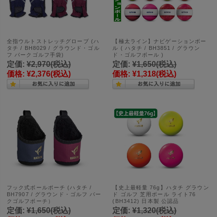
全指ウルトストレッチグローブ (ハ
【極太ライン】ナビゲーションボー
タチ / BH8029 / グラウンド・ゴル
ル ( ハタチ / BH3851 / グラウン
フ パークゴルフ手袋)
ド・ゴルフボール )
定価:
¥2,970
(税込)
定価:
¥1,650
(税込)
価格:
¥2,376
(税込)
価格:
¥1,318
(税込)
フック式ボールポーチ (ハタチ /
【史上最軽量 76g】ハタチ グラウン
BH7907 / グラウンド・ゴルフ パー
ド ゴルフ 芝用ボール ライト76
クゴルフポーチ）
(BH3412) 日本製 公認品
定価:
¥1,650
(税込)
定価:
¥1,320
(税込)