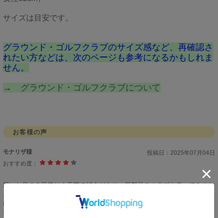
サイズは目安です。
グラウンド・ゴルフクラブのサイズ感など、再確認さ
れたい方などは、次のページも参考になるかもしれま
せん。
→
グラウンド・ゴルフクラブについて
お客様の声
モナリザ様
投稿日：
2025年07月04日
おすすめ度：
届いた日の２日後に人工芝で試合があり、新製品のクラブを使ってみまし
た。高齢者の女性でも違和感はなく、クラブとボールが合えば軽く打つだ
けで良く飛ぶのでサプライズでした。今度は芝生で試してみるつもりで
す。