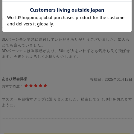
H.kazjunari様
投稿日：
2025年04月26日
おすすめ度：
3Dパーシモン早急に送付していただきありがとうございました。知人も
とても喜んでいました。
3Dパーシモンは重厚感があり、50mが力をいれずとも気持ち良く飛ばせ
ます。今後ともよろしくお願いいたします。
あさひ野会員様
投稿日：
2025年01月12日
おすすめ度：
マスターを目指すクラブに巡り合えました。精進して２R30打を切れます
ように。