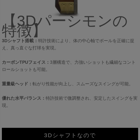
【3Dパーシモンの
特徴】
3Dシャフト搭載：
特許技術により、体の中心軸でボールを正確に捉
え、真っ直ぐな打球を実現。
カーボンTPUフェイス：
3層構造で、力強いショットも繊細なコント
ロールショットも可能。
重量級ヘッド：
転がり性能が向上し、スムーズなスイングが可能。
優れた水平バランス：
特許技術で微調整され、安定したスイングを実
現。
3Dシャフトなので