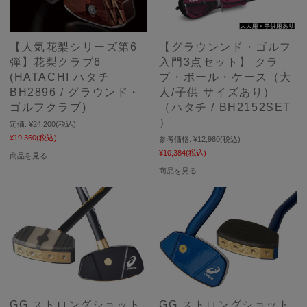
【人気花梨シリーズ第6
【グラウンンド・ゴルフ
弾】花梨クラブ6
入門3点セット】 クラ
(HATACHI ハタチ
ブ・ボール・ケース（大
BH2896 / グラウンド・
人/子供 サイズあり）
ゴルフクラブ)
（ハタチ / BH2152SET
）
定価:
¥24,200
(税込)
¥19,360
(税込)
参考価格:
¥12,980
(税込)
¥10,384
(税込)
商品を見る
商品を見る
GG ストロングショット
GG ストロングショット