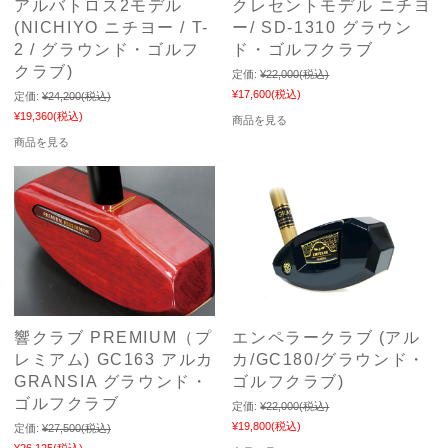
アルバトロス2モデル
クレセントモデル ニチヨ
(NICHIYO ニチヨー / T-
ー/ SD-1310 グラウン
2 / グラウンド・ゴルフ
ド・ゴルフクラブ
クラブ)
定価:
¥22,000
(税込)
¥17,600
(税込)
定価:
¥24,200
(税込)
¥19,360
(税込)
商品を見る
商品を見る
響クラブ PREMIUM（プ
エンペラークラブ (アル
レミアム) GC163 アルカ
カ/GC180/グラウンド・
GRANSIA グラウンド・
ゴルフクラブ)
ゴルフクラブ
定価:
¥22,000
(税込)
¥19,800
(税込)
定価:
¥27,500
(税込)
¥26,125
(税込)