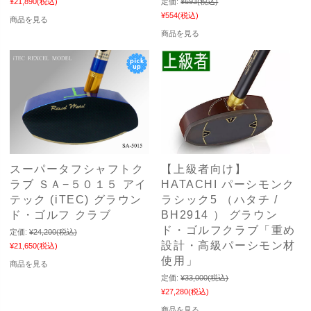
¥21,890
(税込)
定価:
¥693
(税込)
¥554
(税込)
商品を見る
商品を見る
スーパータフシャフトク
【上級者向け】
ラブ ＳＡ−５０１５ アイ
HATACHI パーシモンク
テック (iTEC) グラウン
ラシック5 （ハタチ /
ド・ゴルフ クラブ
BH2914 ） グラウン
ド・ゴルフクラブ「重め
定価:
¥24,200
(税込)
設計・高級パーシモン材
¥21,650
(税込)
使用」
商品を見る
定価:
¥33,000
(税込)
¥27,280
(税込)
商品を見る