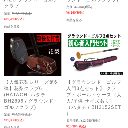
クラブ
定価:
¥7,700
(税込)
¥6,160
(税込)
定価:
¥21,560
(税込)
¥19,380
(税込)
商品を見る
商品を見る
【人気花梨シリーズ第6
【グラウンンド・ゴルフ
弾】花梨クラブ6
入門3点セット】 クラ
(HATACHI ハタチ
ブ・ボール・ケース（大
BH2896 / グラウンド・
人/子供 サイズあり）
ゴルフクラブ)
（ハタチ / BH2152SET
）
定価:
¥24,200
(税込)
¥19,360
(税込)
参考価格:
¥12,980
(税込)
¥10,384
(税込)
商品を見る