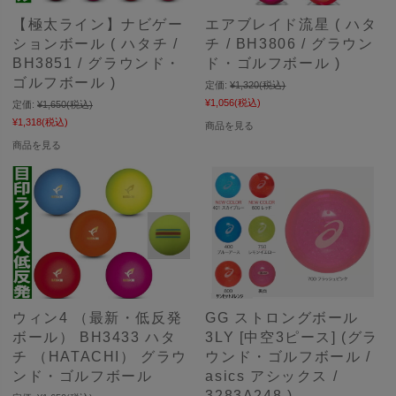
【極太ライン】ナビゲー
エアブレイド流星 ( ハタ
ションボール ( ハタチ /
チ / BH3806 / グラウン
BH3851 / グラウンド・
ド・ゴルフボール )
ゴルフボール )
定価:
¥1,320
(税込)
¥1,056
(税込)
定価:
¥1,650
(税込)
¥1,318
(税込)
商品を見る
商品を見る
ウィン4 （最新・低反発
GG ストロングボール
ボール） BH3433 ハタ
3LY [中空3ピース] (グラ
チ （HATACHI） グラウ
ウンド・ゴルフボール /
ンド・ゴルフボール
asics アシックス /
3283A248 )