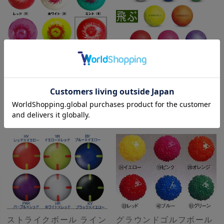
サンライズボール (ニチ
シュートボール ( ハタチ
ヨー / GG122 /グラウン
/ BH3460 / グラウン
ド・ゴルフボール）
ド・ゴルフボール )
定価:
¥1,650
(税込)
定価:
¥1,320
(税込)
¥1,320
(税込)
¥1,054
(税込)
商品を見る
商品を見る
ストライクボール ライン
グラウンドゴルフボール