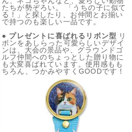
ん、ネコちゃんなど、愛らしい動物
たちが勢ぞろい。 「うちの子に似て
る！」と探したり、お仲間とお揃い
で持つのも楽しい一品です。
● プレゼントに喜ばれるリボン型
リ
ボンをあしらった可愛らしいデザイ
ンは、大会の景品や、グラウンドゴ
ルフ仲間へのちょっとした贈り物に
も大変喜ばれています。使用感もも
ちろん、つかみやすくGOODです！