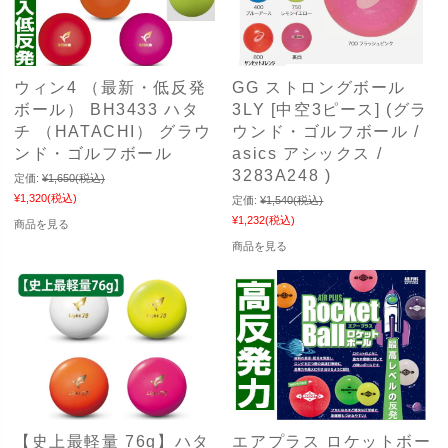
ウィン4 （最新・低反発
GG ストロングボール
ボール） BH3433 ハタ
3LY [中空3ピース] (グラ
チ （HATACHI） グラウ
ウンド・ゴルフボール /
ンド・ゴルフボール
asics アシックス /
3283A248 )
定価:
¥1,650
(税込)
¥1,320
(税込)
定価:
¥1,540
(税込)
¥1,232
(税込)
商品を見る
商品を見る
【史上最軽量 76g】ハタ
エアプラス ロケットボー