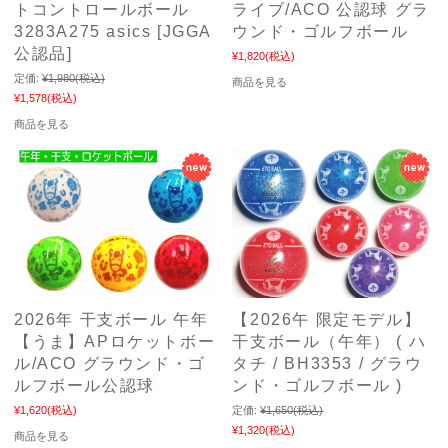
トコントロールボール
ライブ/ACO 公認球 グラ
3283A275 asics [JGGA
ウンド・ゴルフボール
公認品]
¥1,820
(税込)
定価:
¥1,980
(税込)
商品を見る
¥1,578
(税込)
商品を見る
2026年 干支ボール 午年
【2026午 限定モデル】
【うま】APロケットボー
干支ボール（午年） ( ハ
ル/ACO グラウンド・ゴ
タチ / BH3353 / グラウ
ルフボール公認球
ンド・ゴルフボール )
¥1,620
(税込)
定価:
¥1,650
(税込)
¥1,320
(税込)
商品を見る