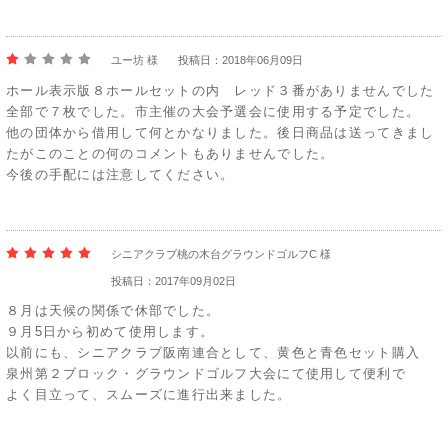
ユー坊 様
投稿日：2018年06月09日
ホール表示版８ホールセットの内 レッド３番がありませんでした
全部で７枚でした。市主催の大会予選会に使用する予定でした。
他の団体から借用して何とかなりました。後日商品は送ってきまし
たがこのことの何のコメントもありませんでした。
今後の手配には注意してください。
シニアクラブ桃の木台グラウンドゴルフC 様
投稿日：2017年09月02日
８月は天候の関係で休部でした。
９月5日から初めて使用します。
以前にも、シニアクラブ阪南連合として、黄色と青色セット購入
泉州第２ブロック・グラウンドゴルフ大会にて使用して便利で
よく目立って、スムーズに進行出来ました。