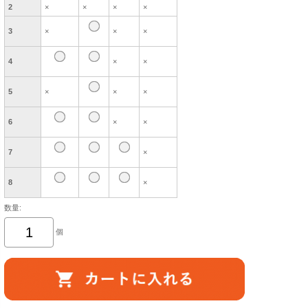
2
×
×
×
×
3
×
×
×
4
×
×
5
×
×
×
6
×
×
7
×
8
×
数量:
個