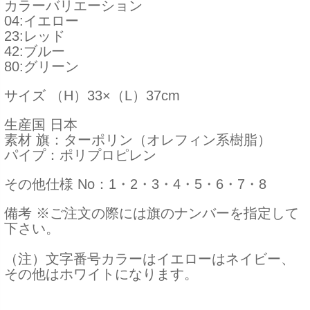
カラーバリエーション
04:イエロー
23:レッド
42:ブルー
80:グリーン
サイズ
（H）33×（L）37cm
生産国
日本
素材
旗：ターポリン（オレフィン系樹脂）
パイプ：ポリプロピレン
その他仕様
No：1・2・3・4・5・6・7・8
備考
※ご注文の際には旗のナンバーを指定して
下さい。
（注）文字番号カラーはイエローはネイビー、
その他はホワイトになります。