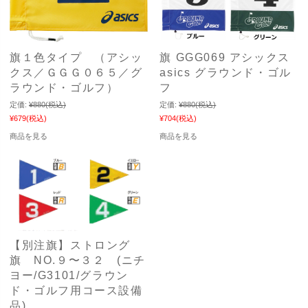
旗１色タイプ （アシッ
旗 GGG069 アシックス
クス／ＧＧＧ０６５／グ
asics グラウンド・ゴル
ラウンド・ゴルフ）
フ
定価:
¥880
(税込)
定価:
¥880
(税込)
¥679
(税込)
¥704
(税込)
商品を見る
商品を見る
【別注旗】ストロング
旗 NO.９〜３２ (ニチ
ヨー/G3101/グラウン
ド・ゴルフ用コース設備
品)