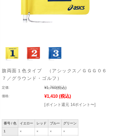
旗両面１色タイプ （アシックス／ＧＧＧ０６
７／グラウンド・ゴルフ）
¥1,760
(税込)
定価:
¥1,410
(税込)
価格:
[ポイント還元 14ポイント〜]
番号 / 色
イエロー
レッド
ブルー
グリーン
1
×
×
×
×