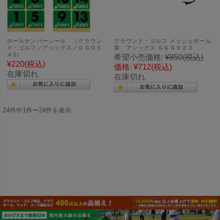
ホールナンバーシール （グラウン
グラウンド・ゴルフ メッシュボール
ド・ゴルフ／アシックス／ＧＧＧ５
袋 アシックス ＧＧＧ９２２
４S）
希望小売価格:
¥850
(税込)
¥220
(税込)
価格:
¥712
(税込)
在庫切れ
在庫切れ
24件中1件〜24件を表示