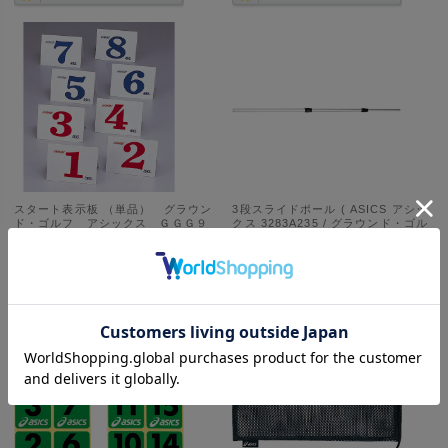
スタート表示板 （単品） グラウン
3段スライドポール ( ASICS アシッ
ド・ゴルフ アシックス ＧＧＧ９
クス 3283A235 / グラウンド・ゴル
９S
フ ホールポスト用ポール )
定価:
¥2,300
(税込)
定価:
¥3,900
(税込)
価格:
¥1,840
(税込)
価格:
¥3,159
(税込)
在庫切れ
在庫切れ