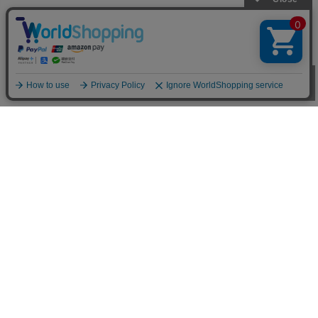
お買い物ガイド
■お支払い方法について
お支払いは、代金引換、クレジットカード、オンラインコンビ
ニ決済、後払い決済、郵便振替、銀行振込、ネットバンク決
済、電子マネー、楽天ID決済がご利用頂けます。(代金引換は
現金決済のみ)
詳しくはこちらをご参照下さい。