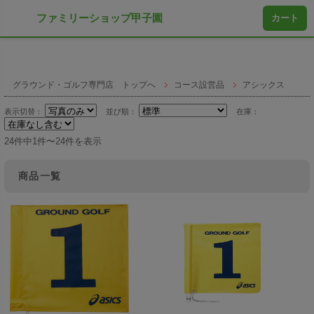
ファミリーショップ甲子園
カート
グラウンド・ゴルフ専門店 トップへ
コース設営品
アシックス
表示切替：
並び順：
在庫：
24件中1件〜24件を表示
商品一覧