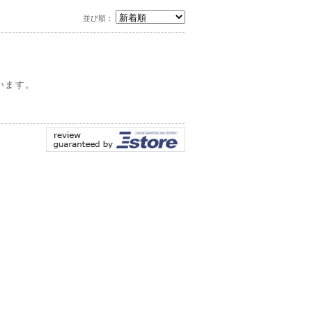
並び順：
います。