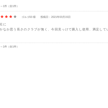
件～1件（全1件）
ゴルゴ63 様
投稿日：2021年03月15日
社に
かなか思う長さのクラブが無く、今回見っけて購入し使用、満足して
件～1件（全1件）