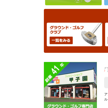
グ
ア
ル