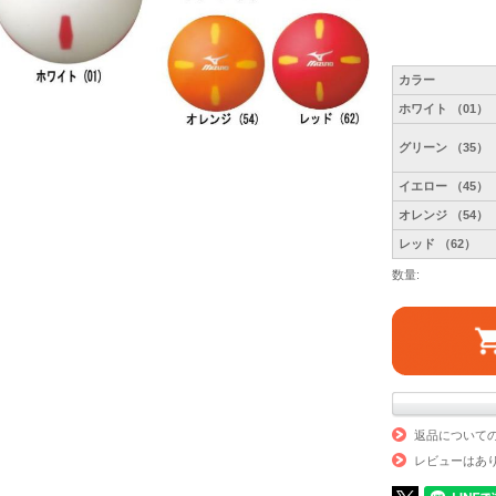
カラー
ホワイト （01）
グリーン （35）
イエロー （45）
オレンジ （54）
レッド （62）
数量:
返品について
レビューはあ