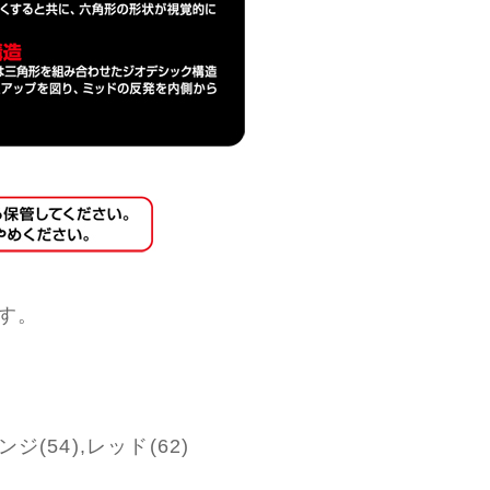
す。
ジ(54),レッド(62)