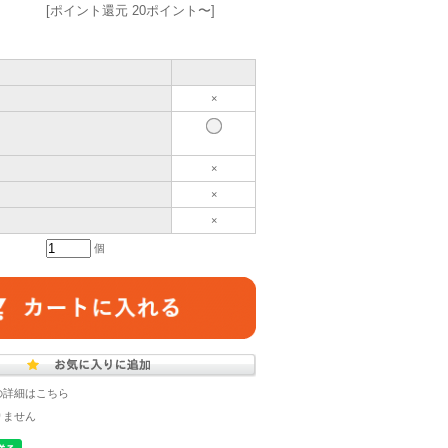
[ポイント還元 20ポイント〜]
×
×
×
×
個
の詳細はこちら
りません