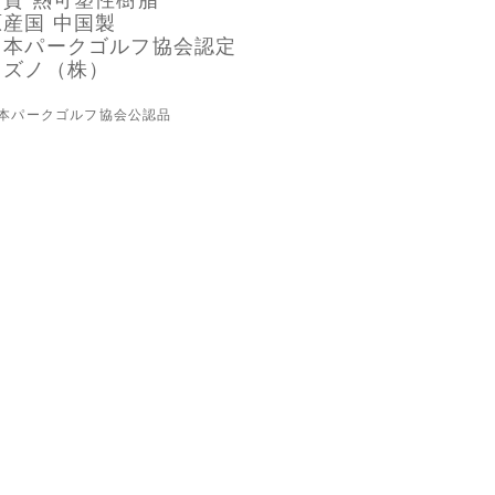
材質 熱可塑性樹脂
原産国 中国製
日本パークゴルフ協会認定
ミズノ（株）
本パークゴルフ協会公認品