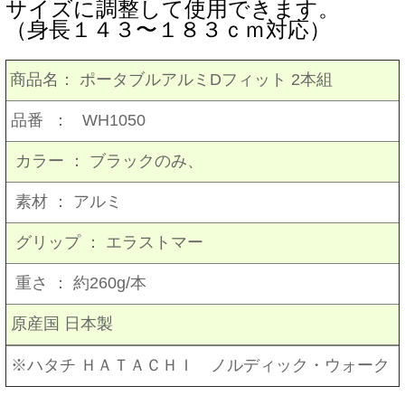
サイズに調整して使用できます。
（身長１４３〜１８３ｃｍ対応）
商品名：
ポータブルアルミDフィット 2本組
品番 ：
WH1050
カラー
：
ブラックのみ、
素材
：
アルミ
グリップ
：
エラストマー
重さ
：
約260g/本
原産国 日本製
※ハタチ ＨＡＴＡＣＨＩ ノルディック・ウォーク