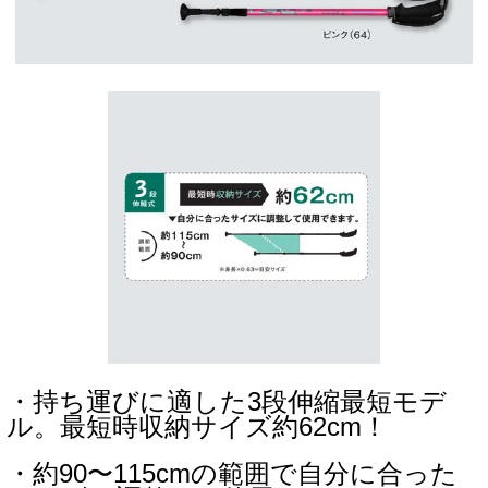
・持ち運びに適した3段伸縮最短モデ
ル。最短時収納サイズ約62cm！
・約90〜115cmの範囲で自分に合った