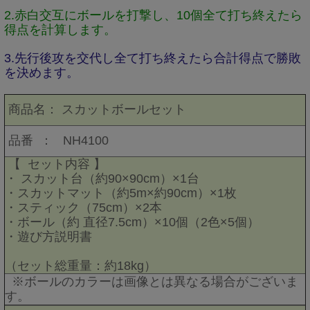
2.赤白交互にボールを打撃し、10個全て打ち終えたら
得点を計算します。
3.先行後攻を交代し全て打ち終えたら合計得点で勝敗
を決めます。
商品名：
スカットボールセット
品番 ：
NH4100
【
セット内容 】
・
スカット台（約90×90cm）×1台
・スカットマット（約5m×約90cm）×1枚
・スティック（75cm）×2本
・ボール（約 直径7.5cm）×10個（2色×5個）
・遊び方説明書
（セット総重量：約18kg）
※ボールのカラーは画像とは異なる場合がございま
す。