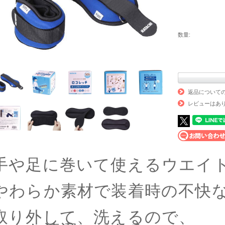
数量:
返品について
レビューはあ
手や足に巻いて使えるウエイ
やわらか素材で装着時の不快
取り外して、洗えるので、