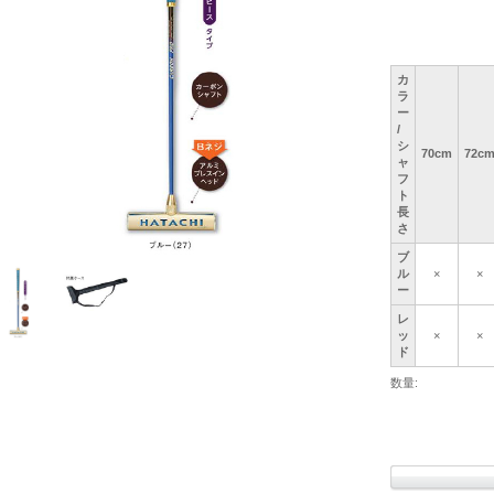
カ
ラ
ー
/
シ
70cm
72c
ャ
フ
ト
長
さ
ブ
ル
×
×
ー
レ
ッ
×
×
ド
数量: