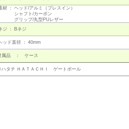
素材
：
ヘッド/アルミ（プレスイン）
シャフト/カーボン
グリップ/丸型PUレザー
ネジ
：
Bネジ
ヘッド直径
：
40mm
付属品 ： ケース
※ハタチ ＨＡＴＡＣＨＩ ゲートボール