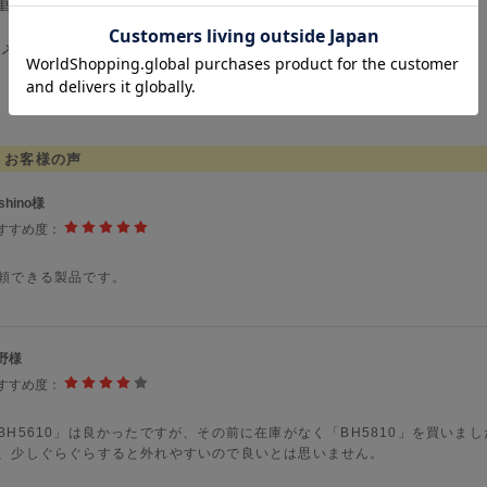
重さ 約145g
メーカー製品との組合せは出来ませんので、ご注意ください。
お客様の声
shino様
すすめ度：
頼できる製品です。
野様
すすめ度：
BH5610」は良かったですが、その前に在庫がなく「BH5810」を買い
、少しぐらぐらすると外れやすいので良いとは思いません。