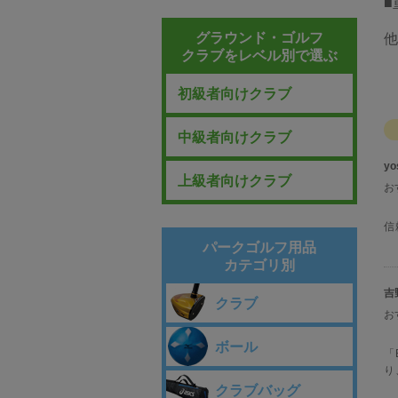
■
グラウンド・ゴルフ
他
クラブをレベル別で選ぶ
初級者向けクラブ
中級者向けクラブ
yo
上級者向けクラブ
お
信
パークゴルフ用品
カテゴリ別
吉
クラブ
お
ボール
「
り
クラブバッグ