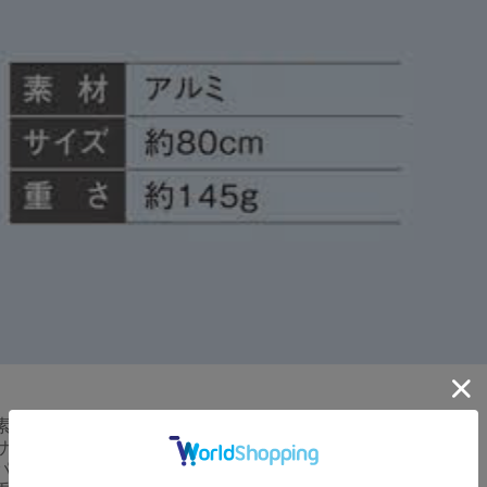
■素材 アルミ
サイズ 長さ約80cm
パイプ径 約Φ1.9cm