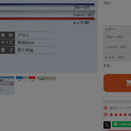
価格:
カラー
ブルー（27）
シルバー（47）
レッド （62）
数量:
返品について