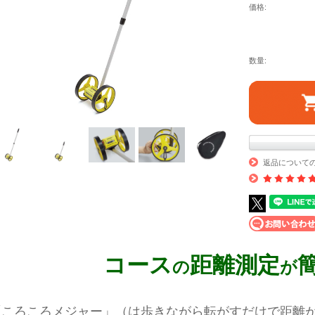
価格:
数量:
返品について
コース
距離測定
の
が
「ころころメジャー」（は歩きながら転がすだけで距離