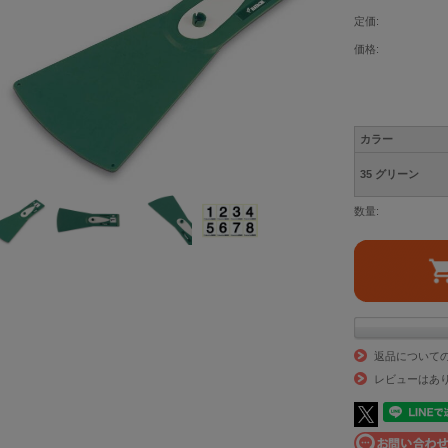
定価:
価格:
カラー
35 グリーン
数量:
返品について
レビューはあ