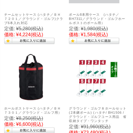
チームセットケース (ハタチ／ＢＨ
ポール8本用ケース (ハタチ／
７２０１／グラウンド・ゴルフ)クラ
BH7311／グラウンド・ゴルフホー
ブ6本入れ対応
ルポストのポール用）
定価:
¥5,280
(税込)
定価:
¥1,980
(税込)
価格:
¥4,224
(税込)
価格:
¥1,584
(税込)
ホールポストケース (ハタチ／ＢＨ
グラウンド・ゴルフ８ホールセット
７３０１／グラウンド・ゴルフ用）
(2本継ポール) (ハタチ/ BH1506 /
グラウンド・ゴルフコース用品 省
定価:
¥8,250
(税込)
収納タイプ・ワンタッチ
価格:
¥6,600
(税込)
定価:
¥91,960
(税込)
価格:
¥73,480
(税込)