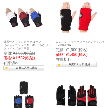
磁石付きフィンガーグローブ
GG ハンドウオーマー (アシックス /
（asics アシックス GGG634）グラ
3283A120)
ウンド・ゴルフ手袋
定価:
¥1,900
(税込)
定価:
¥1,980
(税込)
価格:
¥1,450
(税込)
価格:
¥1,582
(税込)
在庫切れ
在庫切れ