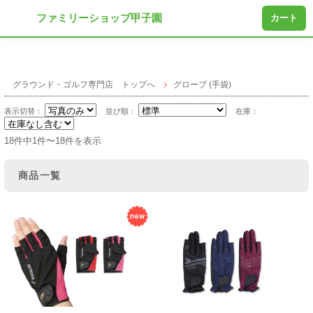
ファミリーショップ甲子園
カート
グラウンド・ゴルフ専門店 トップへ
グローブ (手袋)
表示切替：
並び順：
在庫：
18件中1件〜18件を表示
商品一覧