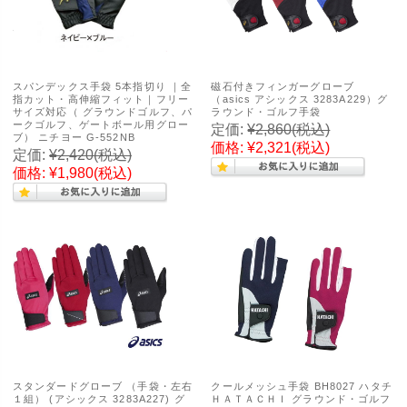
スパンデックス手袋 5本指切り ｜全
磁石付きフィンガーグローブ
指カット・高伸縮フィット｜フリー
（asics アシックス 3283A229）グ
サイズ対応（ グラウンドゴルフ、パ
ラウンド・ゴルフ手袋
ークゴルフ、ゲートボール用グロー
定価:
¥2,860
(税込)
ブ） ニチヨー G-552NB
価格:
¥2,321
(税込)
定価:
¥2,420
(税込)
価格:
¥1,980
(税込)
スタンダードグローブ （手袋・左右
クールメッシュ手袋 BH8027 ハタチ
１組） (アシックス 3283A227) グ
ＨＡＴＡＣＨＩ グラウンド・ゴルフ