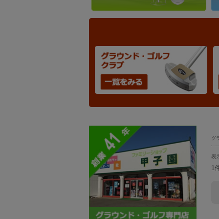
グ
表
1