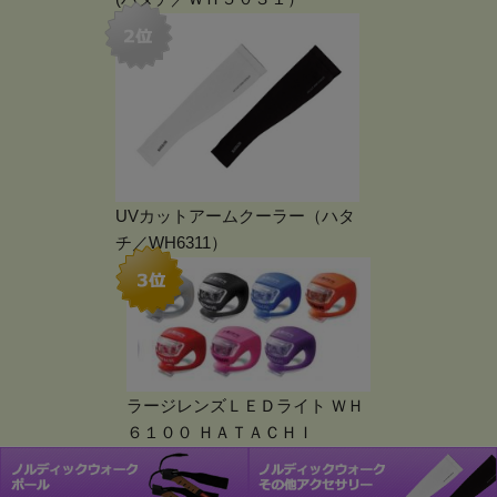
UVカットアームクーラー（ハタ
チ／WH6311）
ラージレンズＬＥＤライト ＷＨ
６１００ ＨＡＴＡＣＨＩ