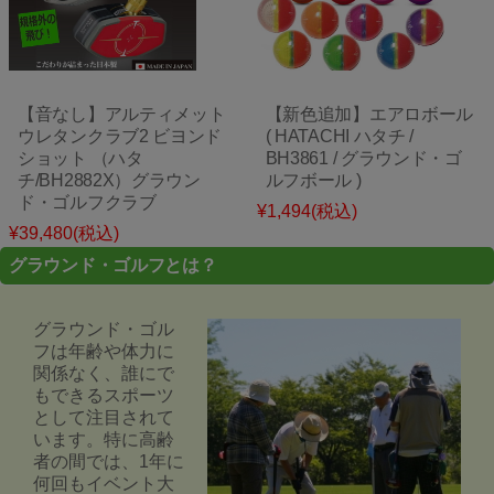
【音なし】アルティメット
【新色追加】エアロボール
ウレタンクラブ2 ビヨンド
( HATACHI ハタチ /
ショット （ハタ
BH3861 / グラウンド・ゴ
チ/BH2882X）グラウン
ルフボール )
ド・ゴルフクラブ
¥1,494
(税込)
¥39,480
(税込)
グラウンド・ゴルフとは？
グラウンド・ゴル
フは年齢や体力に
関係なく、誰にで
もできるスポーツ
として注目されて
います。特に高齢
者の間では、1年に
何回もイベント大