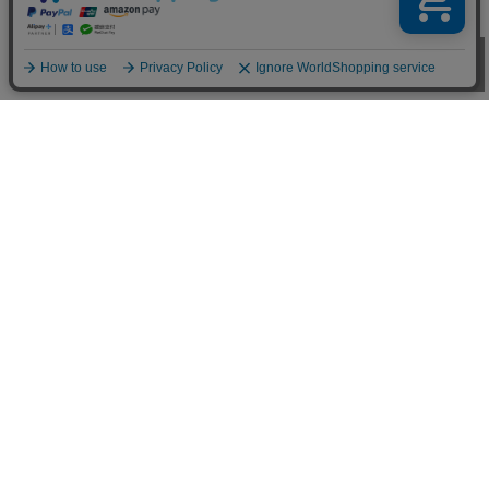
お買い物ガイド
■お支払い方法について
お支払いは、代金引換、クレジットカード、オンラインコンビ
ニ決済、後払い決済、郵便振替、銀行振込、ネットバンク決
済、電子マネー、楽天ID決済がご利用頂けます。(代金引換は
現金決済のみ)
詳しくはこちらをご参照下さい。
■お届け日数について