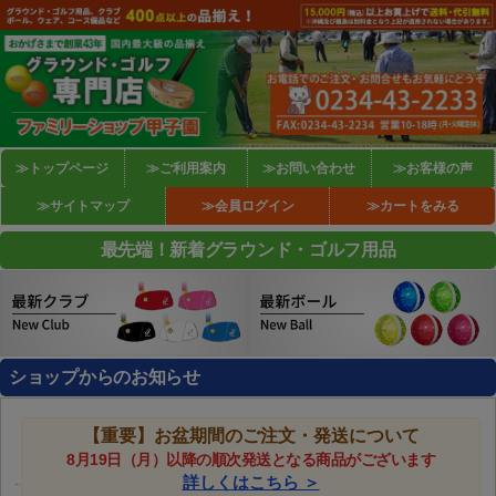
≫トップページ
≫ご利用案内
≫お問い合わせ
≫お客様の声
≫サイトマップ
≫会員ログイン
≫カートをみる
最先端！新着グラウンド・ゴルフ用品
ショップからのお知らせ
【重要】お盆期間のご注文・発送について
8月19日（月）以降の順次発送となる商品がございます
詳しくはこちら ＞