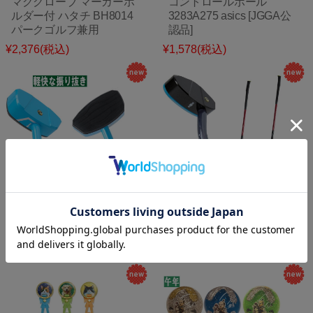
マググローブ マーカーホ
コントロールボール
ルダー付 ハタチ BH8014
3283A275 asics [JGGA公
パークゴルフ兼用
認品]
¥2,376
(税込)
¥1,578
(税込)
アシックス グラウンドゴ
アシックス グラウンドゴ
ルフ クラブ GG ストロン
ルフ クラブ GG スマート
グショット 3 (3283A277)
ヒッティング 2 TC
2026年モデル
(3283A274) 2026年モデル
¥18,480
(税込)
¥21,000
(税込)