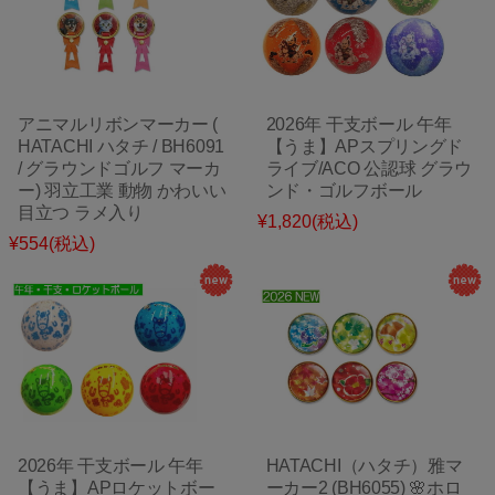
アニマルリボンマーカー (
2026年 干支ボール 午年
HATACHI ハタチ / BH6091
【うま】APスプリングド
/ グラウンドゴルフ マーカ
ライブ/ACO 公認球 グラウ
ー) 羽立工業 動物 かわいい
ンド・ゴルフボール
目立つ ラメ入り
¥1,820
(税込)
¥554
(税込)
2026年 干支ボール 午年
HATACHI（ハタチ）雅マ
【うま】APロケットボー
ーカー2 (BH6055) 🌸ホロ