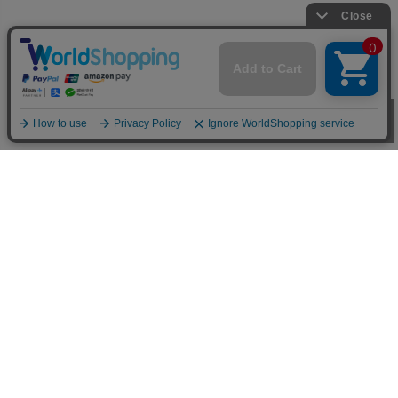
お買い物ガイド
■お支払い方法について
お支払いは、代金引換、クレジットカード、オンラインコンビ
ニ決済、後払い決済、郵便振替、銀行振込、ネットバンク決
済、電子マネー、楽天ID決済がご利用頂けます。(代金引換は
現金決済のみ)
詳しくはこちらをご参照下さい。