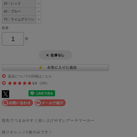
23：レッド
×
42：ブルー
×
73：ライムグリーン
×
数量:
個
返品についての詳細はこちら
5.0
(2件)
指先でつまみやすく拾い上げやすいアーチマーカー
残りオレンジ1個のみです！