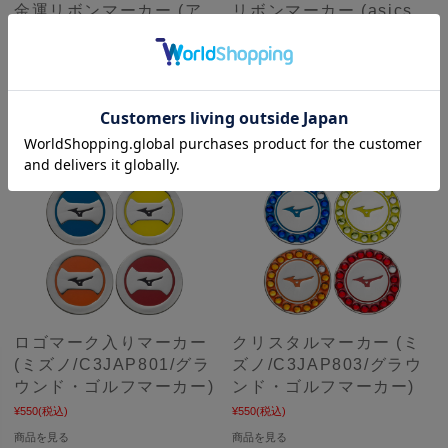
金運リボンマーカー (ア
リボンマーカー (asics
ルカ GRANSIA GM109 /
アシックス 3283A075 /
グラウンド・ゴルフマー
グラウンド・ゴルフマー
カー)
カー)
¥599
(税込)
定価:
¥660
(税込)
¥528
(税込)
商品を見る
商品を見る
ロゴマーク入りマーカー
クリスタルマーカー (ミ
(ミズノ/C3JAP801/グラ
ズノ/C3JAP803/グラウ
ウンド・ゴルフマーカー)
ンド・ゴルフマーカー)
¥550
(税込)
¥550
(税込)
商品を見る
商品を見る