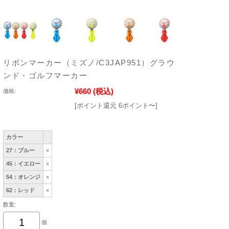
リボンマーカー（ミズノ/C3JAP951）グラウ
ンド・ゴルフマーカー
¥660
(税込)
価格:
[ポイント還元 6ポイント〜]
カラー
27：ブルー
×
45：イエロー
×
54：オレンジ
×
62：レッド
×
数量:
個