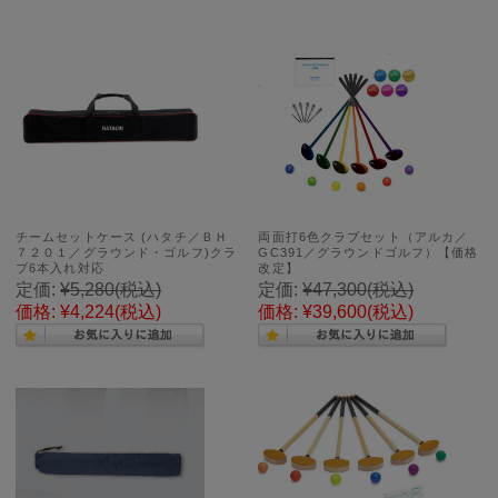
チームセットケース (ハタチ／ＢＨ
両面打6色クラブセット（アルカ／
７２０１／グラウンド・ゴルフ)クラ
GC391／グラウンドゴルフ）【価格
ブ6本入れ対応
改定】
定価:
¥5,280
(税込)
定価:
¥47,300
(税込)
価格:
¥4,224
(税込)
価格:
¥39,600
(税込)