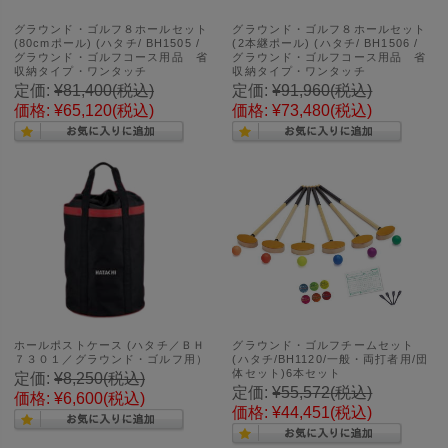
グラウンド・ゴルフ８ホールセット
グラウンド・ゴルフ８ホールセット
(80cmポール) (ハタチ/ BH1505 /
(2本継ポール) (ハタチ/ BH1506 /
グラウンド・ゴルフコース用品 省
グラウンド・ゴルフコース用品 省
収納タイプ・ワンタッチ
収納タイプ・ワンタッチ
定価:
¥81,400
(税込)
定価:
¥91,960
(税込)
価格:
¥65,120
(税込)
価格:
¥73,480
(税込)
ホールポストケース (ハタチ／ＢＨ
グラウンド・ゴルフチームセット
７３０１／グラウンド・ゴルフ用）
(ハタチ/BH1120/一般・両打者用/団
体セット)6本セット
定価:
¥8,250
(税込)
定価:
¥55,572
(税込)
価格:
¥6,600
(税込)
価格:
¥44,451
(税込)