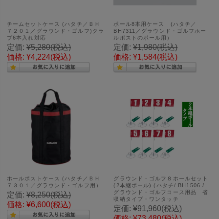
チームセットケース (ハタチ／ＢＨ
ポール8本用ケース (ハタチ／
７２０１／グラウンド・ゴルフ)クラ
BH7311／グラウンド・ゴルフホー
ブ6本入れ対応
ルポストのポール用）
定価:
¥5,280
(税込)
定価:
¥1,980
(税込)
価格:
¥4,224
(税込)
価格:
¥1,584
(税込)
ホールポストケース (ハタチ／ＢＨ
グラウンド・ゴルフ８ホールセット
７３０１／グラウンド・ゴルフ用）
(2本継ポール) (ハタチ/ BH1506 /
グラウンド・ゴルフコース用品 省
定価:
¥8,250
(税込)
収納タイプ・ワンタッチ
価格:
¥6,600
(税込)
定価:
¥91,960
(税込)
価格:
¥73,480
(税込)