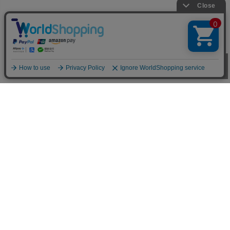
お買い物ガイド
■お支払い方法について
お支払いは、代金引換、クレジットカード、オンラインコンビ
ニ決済、後払い決済、郵便振替、銀行振込、ネットバンク決
済、電子マネー、楽天ID決済がご利用頂けます。(代金引換は
現金決済のみ)
詳しくはこちらをご参照下さい。