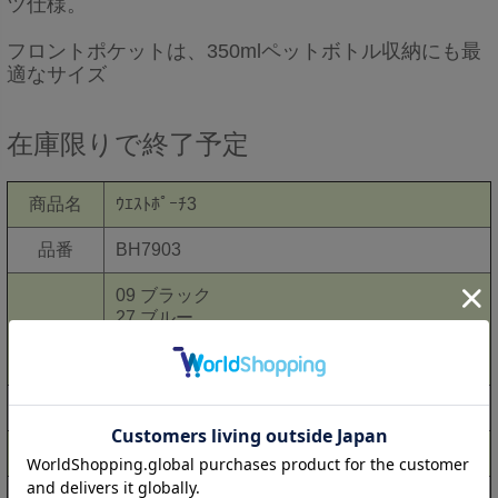
ツ仕様。
フロントポケットは、350mlペットボトル収納にも最
適なサイズ
在庫限りで終了予定
商品名
ｳｴｽﾄﾎﾟｰﾁ3
品番
BH7903
09 ブラック
27 ブルー
カラー
62 レッド
66 ワイン
サイズ
約高さ15×高さ23×厚さ7.5cm
素材名
ポリエテル