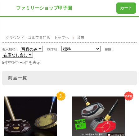
ファミリーショップ甲子園
カート
グラウンド・ゴルフ専門店 トップへ
音無
表示切替：
並び順：
在庫：
5件中1件〜5件を表示
商品一覧