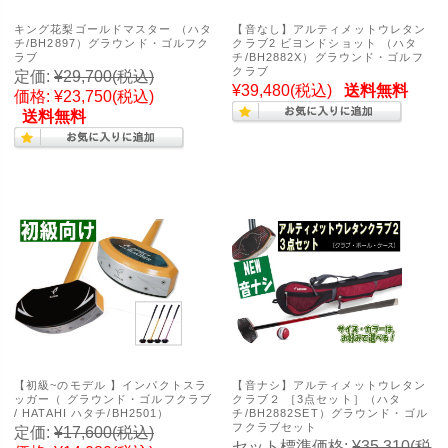
キング花梨ゴールドマスター （ハタ
【音なし】アルティメットウレタン
チ/BH2897）グラウンド・ゴルフク
クラブ2 ビヨンドショット （ハタ
ラブ
チ/BH2882X）グラウンド・ゴルフ
クラブ
定価:
¥29,700
(税込)
¥39,480
(税込)
送料無料
価格:
¥23,750
(税込)
送料無料
【初級~のモデル 】インパクトスラ
【音ナシ】アルティメットウレタン
ッガー（ グラウンド・ゴルフクラブ
クラブ２ ［3点セット］（ハタ
/ HATAHI ハタチ/BH2501）
チ/BH2882SET）グラウンド・ゴル
フクラブセット
定価:
¥17,600
(税込)
セット標準価格:
¥35,310
(税