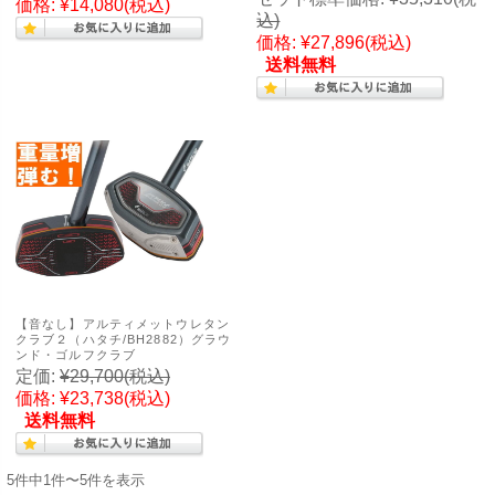
価格:
¥14,080
(税込)
込)
価格:
¥27,896
(税込)
送料無料
【音なし】アルティメットウレタン
クラブ２（ハタチ/BH2882）グラウ
ンド・ゴルフクラブ
定価:
¥29,700
(税込)
価格:
¥23,738
(税込)
送料無料
5件中1件〜5件を表示