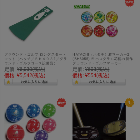
グラウンド・ゴルフ ロングスタート
HATACHI（ハタチ）雅マーカー2
マット（ハタチ／ＢＨ４０３1／グラ
(BH6055) 🌸ホログラム花柄の新作
ウンド・ゴルフコース設備品）
グラウンド・ゴルフマーカー
定価:
¥6,930
(税込)
定価:
¥693
(税込)
価格:
¥5,542
(税込)
価格:
¥554
(税込)