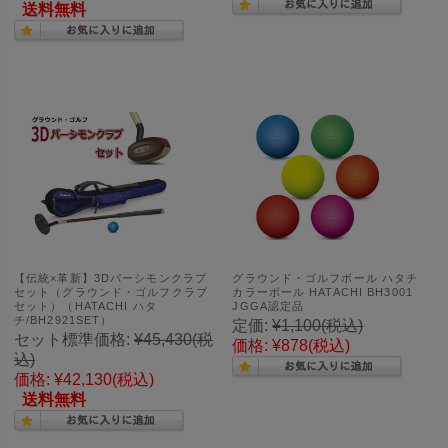
送料無料
【伝統×革新】3Dパーシモンクラブ
グラウンド・ゴルフボール ハタチ
セット（グラウンド・ゴルフクラブ
カラーボール HATACHI BH3001
セット）（HATACHI ハタ
JGGA認定品
チ/BH2921SET）
定価:
¥1,100
(税込)
セット標準価格:
¥45,430
(税
価格:
¥878
(税込)
込)
価格:
¥42,130
(税込)
送料無料