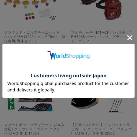
グラウンド・ゴルフチームセット
マルチポーチ HATACHI（ハタチ）/
(ハタチ/BH1122/ジュニア75cm・両
PH7935 パークゴルフ、グラウン
打者用/団体セット)
ド・ゴルフ
定価:
¥55,572
(税込)
定価:
¥5,940
(税込)
価格:
¥44,451
(税込)
価格:
¥4,752
(税込)
スマートポットクラブケース (2本入
【初級~のモデル 】インパクトスラ
対応) グラウンド・ゴルフ ハタチ
ッガー（ グラウンド・ゴルフクラブ
(HATACHI) BH7014
/ HATAHI ハタチ/BH2501）