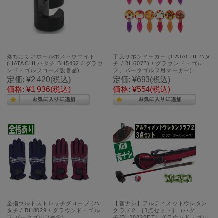
落ちにくいホールポストウエイト
干支リボンマーカー (HATACHI ハタ
(HATACHI ハタチ BH5402 / グラウ
チ / BH6077) / グラウンド・ゴル
ンド・ゴルフコース設営品)
フ、パークゴルフ用マーカー)
定価:
¥2,420
(税込)
定価:
¥693
(税込)
価格:
¥1,936
(税込)
価格:
¥554
(税込)
全指ウルトストレッチグローブ (ハ
【音ナシ】アルティメットウレタン
タチ / BH8029 / グラウンド・ゴル
クラブ２ ［3点セット］（ハタ
フ パークゴルフ手袋)
チ/BH2882SET）グラウンド・ゴル