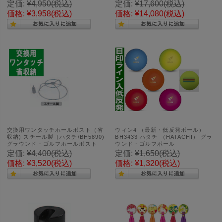
定価:
¥4,950
(税込)
定価:
¥17,600
(税込)
価格:
¥3,958
(税込)
価格:
¥14,080
(税込)
交換用ワンタッチホールポスト（省
ウィン4 （最新・低反発ボール）
収納) スチール製（ハタチ/BH5890)
BH3433 ハタチ （HATACHI） グラ
グラウンド・ゴルフホールポスト
ウンド・ゴルフボール
定価:
¥4,400
(税込)
定価:
¥1,650
(税込)
価格:
¥3,520
(税込)
価格:
¥1,320
(税込)