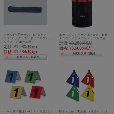
ポール8本用ケース (ハタチ／
ホールポストケース (ハタチ／ＢＨ
BH7311／グラウンド・ゴルフホー
７３０１／グラウンド・ゴルフ用）
ルポストのポール用）
定価:
¥8,250
(税込)
定価:
¥1,980
(税込)
価格:
¥6,600
(税込)
価格:
¥1,584
(税込)
ホール表示版 [１〜１６・単色] (ハ
BIGさんかく表示板 （単品） (ハタ