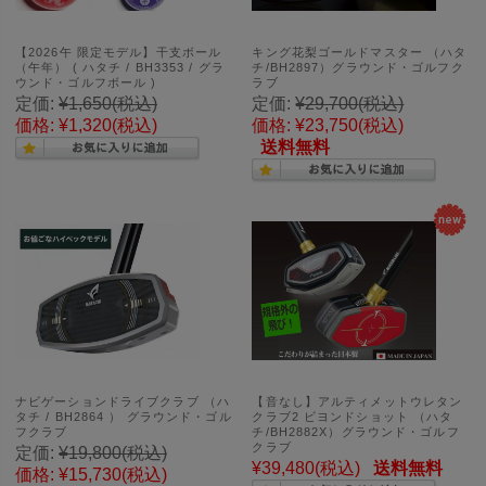
【2026午 限定モデル】干支ボール
キング花梨ゴールドマスター （ハタ
（午年） ( ハタチ / BH3353 / グラ
チ/BH2897）グラウンド・ゴルフク
ウンド・ゴルフボール )
ラブ
定価:
¥1,650
(税込)
定価:
¥29,700
(税込)
価格:
¥1,320
(税込)
価格:
¥23,750
(税込)
送料無料
ナビゲーションドライブクラブ （ハ
【音なし】アルティメットウレタン
タチ / BH2864 ） グラウンド・ゴル
クラブ2 ビヨンドショット （ハタ
フクラブ
チ/BH2882X）グラウンド・ゴルフ
クラブ
定価:
¥19,800
(税込)
¥39,480
(税込)
送料無料
価格:
¥15,730
(税込)