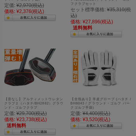
フクラブセット
定価:
¥2,970
(税込)
セット標準価格:
¥35,310
(税
価格:
¥2,376
(税込)
込)
価格:
¥27,896
(税込)
送料無料
【音なし】アルティメットウレタン
【全指あり】羊皮グローブ (ハタチ /
クラブ２（ハタチ/BH2882）グラウ
BH8043 / グラウンド・ゴルフ パー
ンド・ゴルフクラブ
クゴルフ手袋)
定価:
¥29,700
(税込)
定価:
¥4,400
(税込)
価格:
¥23,738
(税込)
価格:
¥3,520
(税込)
送料無料