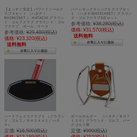
【まっすぐ安定】パワードソールク
パーシモンクラシック5 クラブセッ
ラブ３セット （ハタチ /
ト （ハタチ/BH2914SET）グラウン
BH2863SET ） HATACHI グラウン
ド・ゴルフクラブ3点セット
ド・ゴルフクラブ グラウンド・ゴル
参考価格:
¥38,280
(税込)
フクラブ、ボール、ケース
価格:
¥31,570
(税込)
参考価格:
¥29,480
(税込)
送料無料
価格:
¥23,320
(税込)
送料無料
ハードフェイスクラブ２ （グラウン
ボールホルダー （ハタチ／ＢＨ７
ド・ゴルフ／ＢＨ２４４１／ハタ
１２０）グラウンド・ゴルフ、パー
チ）
クゴルフ用
定価:
¥16,500
(税込)
定価:
¥990
(税込)
価格:
¥13,189
(税込)
価格:
¥792
(税込)