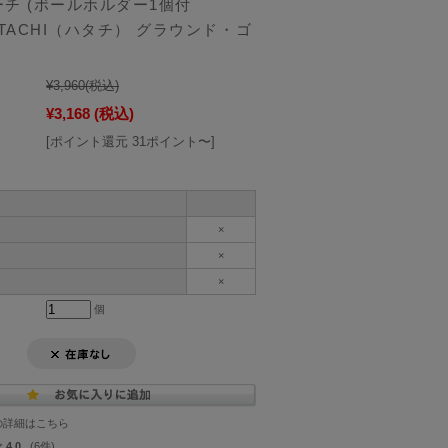
チ (ボールホルダー1個付
HATACHI（ハタチ） グラウンド・ゴ
¥3,960
(税込)
¥3,168
(税込)
[ポイント還元 31ポイント〜]
×
×
×
個
の詳細はこちら
4.0
(6件)