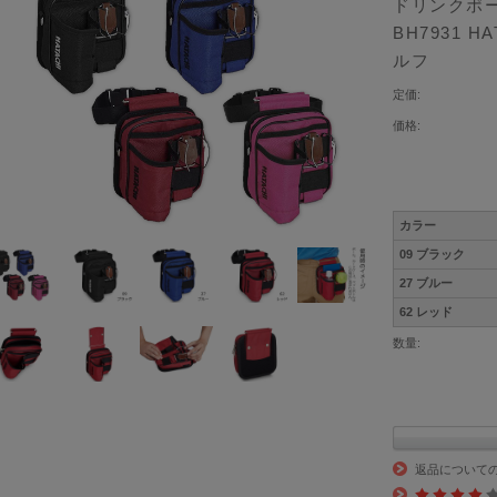
ドリンクポー
BH7931 
ルフ
定価:
価格:
カラー
09 ブラック
27 ブルー
62 レッド
数量:
返品について