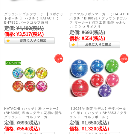
グラウンドゴルフポーチ 【８ポケッ
アニマルリボンマーカー ( HATACHI
トポーチ 】 ハタチ ( HATACHI )
ハタチ / BH6091 / グラウンドゴル
BH7932 パークゴルフ兼用
フ マーカー) 羽立工業 動物 かわい
い 目立つ ラメ入り
定価:
¥4,400
(税込)
定価:
¥693
(税込)
価格:
¥3,517
(税込)
価格:
¥554
(税込)
HATACHI（ハタチ）雅マーカー2
【2026午 限定モデル】干支ボール
(BH6055) 🌸ホログラム花柄の新作
（午年） ( ハタチ / BH3353 / グラ
グラウンド・ゴルフマーカー
ウンド・ゴルフボール )
定価:
¥693
(税込)
定価:
¥1,650
(税込)
価格:
¥554
(税込)
価格:
¥1,320
(税込)