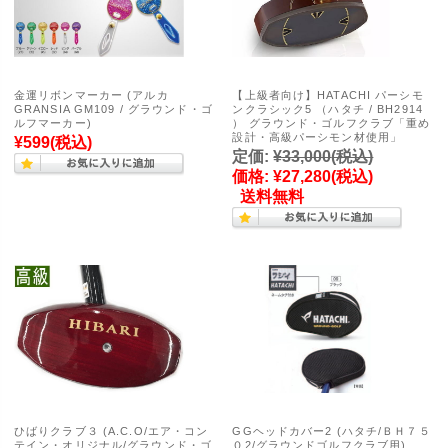
金運リボンマーカー (アルカ
【上級者向け】HATACHI パーシモ
GRANSIA GM109 / グラウンド・ゴ
ンクラシック5 （ハタチ / BH2914
ルフマーカー)
） グラウンド・ゴルフクラブ「重め
設計・高級パーシモン材使用」
¥599
(税込)
定価:
¥33,000
(税込)
価格:
¥27,280
(税込)
送料無料
ひばりクラブ３ (A.C.O/エア・コン
GGヘッドカバー2 (ハタチ/ＢＨ７５
テイン・オリジナル/グラウンド・ゴ
０2/グラウンドゴルフクラブ用)