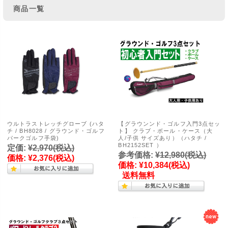
商品一覧
ウルトラストレッチグローブ (ハタ
【グラウンンド・ゴルフ入門3点セッ
チ / BH8028 / グラウンド・ゴルフ
ト】 クラブ・ボール・ケース（大
パークゴルフ手袋)
人/子供 サイズあり）（ハタチ /
BH2152SET ）
定価:
¥2,970
(税込)
参考価格:
¥12,980
(税込)
価格:
¥2,376
(税込)
価格:
¥10,384
(税込)
送料無料