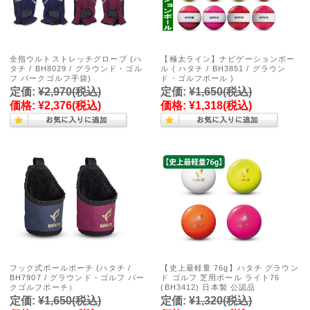
全指ウルトストレッチグローブ (ハ
【極太ライン】ナビゲーションボー
タチ / BH8029 / グラウンド・ゴル
ル ( ハタチ / BH3851 / グラウン
フ パークゴルフ手袋)
ド・ゴルフボール )
定価:
¥2,970
(税込)
定価:
¥1,650
(税込)
価格:
¥2,376
(税込)
価格:
¥1,318
(税込)
フック式ボールポーチ (ハタチ /
【史上最軽量 76g】ハタチ グラウン
BH7907 / グラウンド・ゴルフ パー
ド ゴルフ 芝用ボール ライト76
クゴルフポーチ）
(BH3412) 日本製 公認品
定価:
¥1,650
(税込)
定価:
¥1,320
(税込)