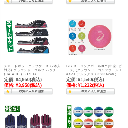
スマートポットクラブケース (2本入
GG ストロングボール3LY [中空3ピ
対応) グラウンド・ゴルフ ハタチ
ース] (グラウンド・ゴルフボール /
(HATACHI) BH7014
asics アシックス / 3283A248 )
定価:
¥4,950
(税込)
定価:
¥1,540
(税込)
価格:
¥3,958
(税込)
価格:
¥1,232
(税込)