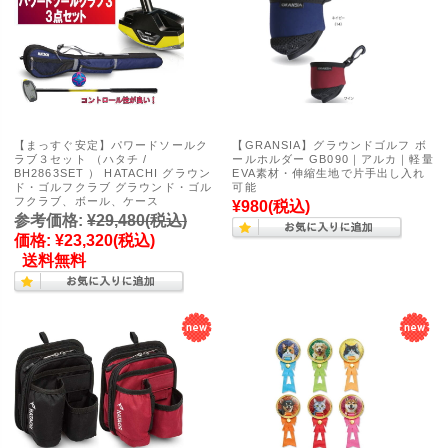
【まっすぐ安定】パワードソールク
【GRANSIA】グラウンドゴルフ ボ
ラブ３セット （ハタチ /
ールホルダー GB090｜アルカ｜軽量
BH2863SET ） HATACHI グラウン
EVA素材・伸縮生地で片手出し入れ
ド・ゴルフクラブ グラウンド・ゴル
可能
フクラブ、ボール、ケース
¥980
(税込)
参考価格:
¥29,480
(税込)
価格:
¥23,320
(税込)
送料無料