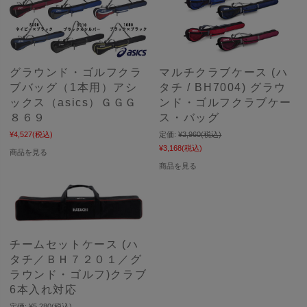
グラウンド・ゴルフクラ
マルチクラブケース (ハ
ブバッグ（1本用）アシ
タチ / BH7004) グラウ
ックス（asics）ＧＧＧ
ンド・ゴルフクラブケー
８６９
ス・バッグ
¥4,527
(税込)
定価:
¥3,960
(税込)
¥3,168
(税込)
商品を見る
商品を見る
チームセットケース (ハ
タチ／ＢＨ７２０１／グ
ラウンド・ゴルフ)クラブ
6本入れ対応
定価:
¥5,280
(税込)