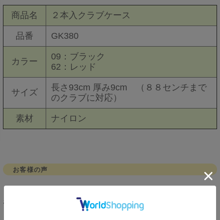
商品名
２本入クラブケース
品番
GK380
09：ブラック
カラー
62：レッド
長さ93cm 厚み9cm （８８センチまで
サイズ
のクラブに対応）
素材
ナイロン
お客様の声
しんちやん様
投稿日：
2025年05月06日
おすすめ度：