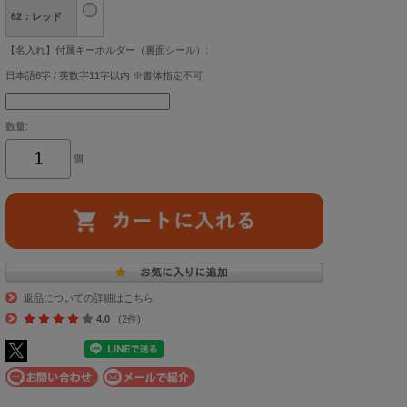
62：レッド
【名入れ】付属キーホルダー（裏面シール）:
日本語6字 / 英数字11字以内 ※書体指定不可
数量:
個
返品についての詳細はこちら
4.0
(2件)