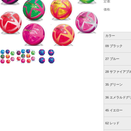
定価:
価格:
カラー
09 ブラック
27 ブルー
28 サファイアブ
35 グリーン
36 エメラルドグ
45 イエロー
62 レッド