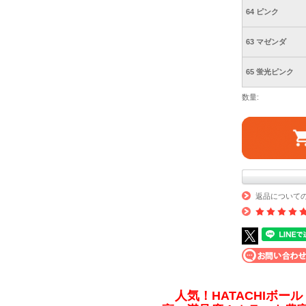
64 ピンク
63 マゼンダ
65 蛍光ピンク
数量:
返品について
人気！HATACHIボール