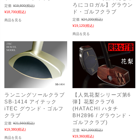
ろにコロガル】グラウン
定価:
¥19,800
(税込)
ド・ゴルフクラブ
¥18,700
(税込)
定価:
¥24,200
(税込)
商品を見る
¥19,120
(税込)
商品を見る
ランニングソールクラブ
【人気花梨シリーズ第6
SB-1414 アイテック
弾】花梨クラブ6
iTEC グウンド・ゴルフ
(HATACHI ハタチ
クラブ
BH2896 / グラウンド・
ゴルフクラブ)
定価:
¥21,560
(税込)
¥19,380
(税込)
定価:
¥24,200
(税込)
¥19,360
(税込)
商品を見る