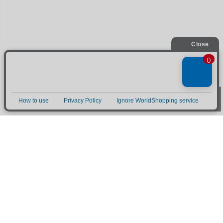
お買い物ガイド
■お支払い方法について
お支払いは、代金引換、クレジットカード、オンラインコンビ
ニ決済、後払い決済、郵便振替、銀行振込、ネットバンク決
済、電子マネー、楽天ID決済がご利用頂けます。(代金引換は